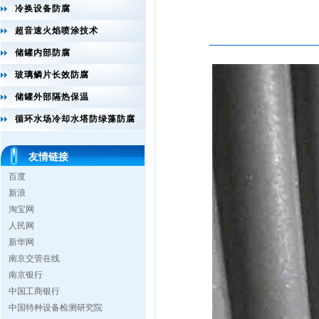
冷换设备防腐
超音速火焰喷涂技术
储罐内部防腐
玻璃鳞片长效防腐
储罐外部隔热保温
循环水场冷却水塔防绿藻防腐
友情链接
百度
新浪
淘宝网
人民网
新华网
南京交管在线
南京银行
中国工商银行
中国特种设备检测研究院